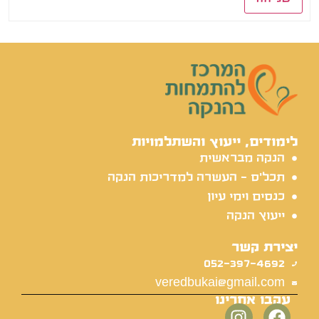
לימודים, ייעוץ והשתלמויות
הנקה מבראשית
תכל'ס - העשרה למדריכות הנקה
כנסים וימי עיון
ייעוץ הנקה
יצירת קשר
052-397-4692
veredbukai@gmail.com
עקבו אחרינו