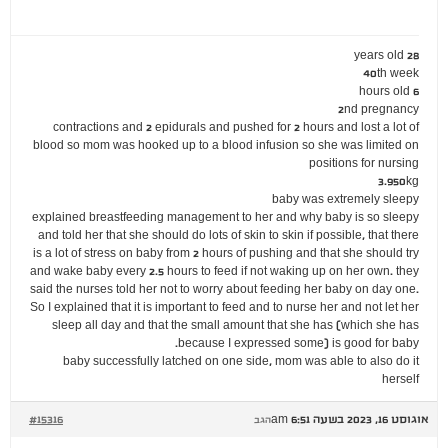
28 years old
40th week
6 hours old
2nd pregnancy
contractions and 2 epidurals and pushed for 2 hours and lost a lot of
blood so mom was hooked up to a blood infusion so she was limited on
positions for nursing
3.950kg
baby was extremely sleepy
explained breastfeeding management to her and why baby is so sleepy
and told her that she should do lots of skin to skin if possible, that there
is a lot of stress on baby from 2 hours of pushing and that she should try
and wake baby every 2.5 hours to feed if not waking up on her own. they
said the nurses told her not to worry about feeding her baby on day one.
So I explained that it is important to feed and to nurse her and not let her
sleep all day and that the small amount that she has (which she has
because I expressed some) is good for baby.
baby successfully latched on one side, mom was able to also do it
herself
אוגוסט 16, 2023 בשעה 6:51 am
#15316
הגב