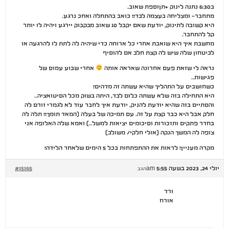
ב6:30 נתנה לינוק +תןוספת שאוב.
מתחבר- ומצליחה בעצמה לבד!! כואב בהתחלה ואחכ נרגע.
היא קשובה לתינוק, יודעת שאם יקבל 10 שאוב מבקבוק יירגע ויהיה לו יותר
קל להתחבר.
מחשבת איך היא שואבת אחרי כל ארוחה כדי שיהיה לה לתת לו להרגעה או
לביטחון שלה שיש לה קצת חלב אם להוסיף
נראה לי שזאת פעם אחרונה שאראה אותה
אחרי שבוע עמוס של
פגישות..
כשחושבים על התהליך שהיא עשתה זה מדהים!
היא התחילה בזה שלא עשתה כלום לבד, היתה בשוק מכל הסיטואציה..
והסתיים בזה שהיא יודעת להניק, יודעת איך לחבר עוד לא לגמרי זורם לה
חלק אבל היא כבר קצת על זה. עם תמיכה של בעלה (המאד תומך!! תלה לה
בחדר פתקים ותזכורות וסיכומים יציאות למשל..) ואמא שלה האלופה אני
צופה לה המשך הנקה (אולי חלקי/ משולב)
מקרה מעניין! לראות את ההתפתחות בכל 5 הימים שלאחר הלידה!
יולי 24, 2023 בשעה 5:55 am
#15165
הגב
ורד
אורח