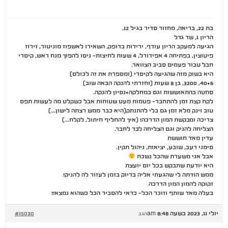
בת 22, בריאה, מחזור סדיר בגיל 12,
הריון 1, שד גדל
הגיעה למעקב הריון עודף, ירידות בדופק, השאירו לאשפוז מוניטור, זירוז
פיטוצין, בפתיחה 4 אפידורל, 4 שעות לחיצות- ניסו להפוך מנח ראש, קיסרי
חבל טבור פעמים סביב הצוואר.
היא בשוק מזה שהגיעה לקיסרי (ומספרת את זה לכולם)
40+6, 3200, בן 8 שעות (וחזרתי להנקה הבאה שוב)
סחטה בהתאוששות וגם במחלקה+נסיון להנקה.
לקח קצת זמן להתחבר- פטמות מעט שטוחות אבל כשקלט מה לעשות תפס
טוב וינק מלא זמן גם בלי להתנתק(היא כבר ממש רצתה לישון…)
צריכה ומבקשת המון הדרכה! (איך להחליף חיתול, לקלח…)
הצליחה להניק וגם הצליחה לבד לחבר.
עדין מאד חוששת
סימני רעב, שובע, יציאות, ניהול תקין.
אבל אני משערת שהכל נשכח
היא יודעת שתבקש בכל יום יועצת
ממש הודתה לי שהגעתי אליה בדיוק בזמן לעזור לה להניק!
זקוקה להמון המון הדרכה
בעלה מאד שותף וזוכר הכל- כדאי להסביר הכל כשהוא נמצא!!
יולי 11, 2023 בשעה 8:48 am
#15030
הגב