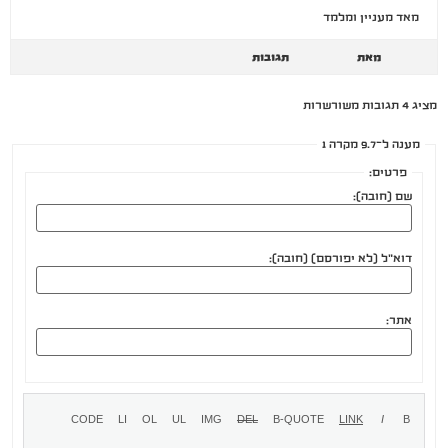
מאד מעניין ומלמד
מאת
תגובות
מציג 4 תגובות משורשרות
מענה ל־9.7 מקרה 1
פרטים:
שם (חובה):
דוא"ל (לא יפורסם) (חובה):
אתר: