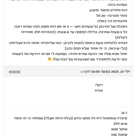
כשהוא בוכה.
הוא מחליק מהשד ופוצע.
נתתי מטרנה- 20 מל
וההנחיות היו כאלה:
האכלה של התינוק כל שעתים וחצי – 3 או אם הוא מסמן לפני שהוא רוצה.
כל 3 שעות שאיבה, בלילה הפסקה עד 6 שעות. (הכמויות חלב אמורות
לעלות)
הנחיה ללפחות פעם ביממה לנסות להניק- כמו שלימדתי אותה והיא מצליחה!
(בלי שיכאב, כי זה אומר שלא תפס נכון)
אתל אמא שלה אני רגועה שהיא תהיה- נשמעת לי מבינה ויודעת מה לעשות
וגם יודעת להתמודד עם השגעונות של הבת שלה
יולי 13, 2023 בשעה 10:00 pm
#15090
הגב
רחלי
אורח
13.7
סיפרה שאתמול היה לה ממש גודש (קילה היתה אצלה) שמחתי כי זה אומר
שיש חלב
שוקל 3130
שאבה 30!!