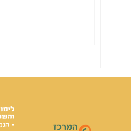
לימוד
והשת
הנק