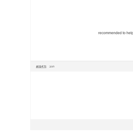
recommended to help pu
#15471
הגב