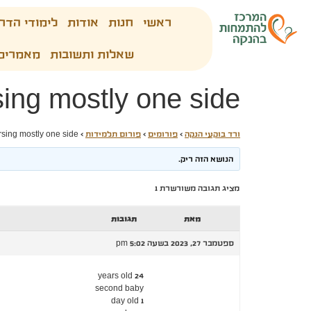
ראשי
חנות
אודות
לימודי הדר
שאלות ותשובות
מאמרים
sing mostly one side
ורד בוקעי הנקה
›
פורומים
›
פורום תלמידות
›
rsing mostly one side
הנושא הזה ריק.
מציג תגובה משורשרת 1
מאת
תגובות
ספטמבר 27, 2023 בשעה 5:02 pm
24 years old
second baby
1 day old