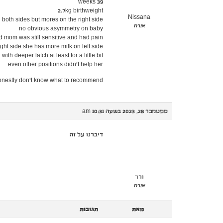
39 weeks
2.7kg birthweight
Nissana
both sides but mores on the right side
אורח
no obvious asymmetry on baby
nd mom was still sensitive and had pain
ight side she has more milk on left side
h deeper latch at least for a little bit
even other positions didn't help her
I honestly don't know what to recommend
ספטמבר 28, 2023 בשעה 10:31 am
דיברנו על זה
ורד
אורח
מאת
תגובות