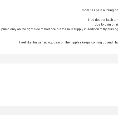
mom has pain nursing on 
tried deeper latch a
due to pain on r
mp only on the right side to balance out the milk supply in addition to try nursing wit
I feel like this sensitivity/pain on the nipples keeps coming up and 