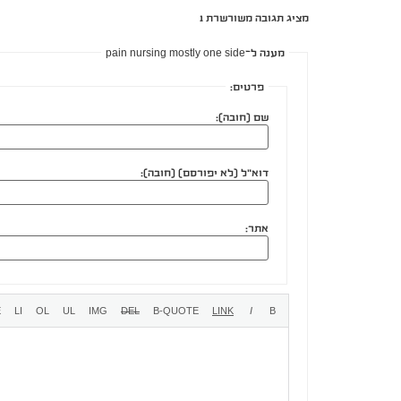
מציג תגובה משורשרת 1
מענה ל־pain nursing mostly one side
פרטים:
שם (חובה):
דוא"ל (לא יפורסם) (חובה):
אתר: