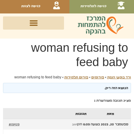
כניסה לתלמידות
כניסה לצוות
woman refusing to
feed baby
ורד בוקעי הנקה
›
פורומים
›
פורום תלמידות
›
woman refusing to feed baby
הנושא הזה ריק.
מציג תגובה משורשרת 1
מאת
תגובות
ספטמבר 20, 2023 בשעה 6:09 pm
#15429
הגב