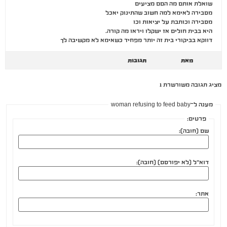
שואלת אותם מה הםם מציעים
מסבירה לאימא למה חשוב שהתינוק יאכל
מסבירה וכותבת על יציאות וכו
היא בבית חולים אז ישקלו ויראו מה קורה.
דווקא בביקורי בית זה יותר מפחיד כשאימא לא מקשיבה לך
מאת
תגובות
מציג תגובה משורשרת 1
מענה ל־woman refusing to feed baby
פרטים:
שם (חובה):
דוא"ל (לא יפורסם) (חובה):
אתר: