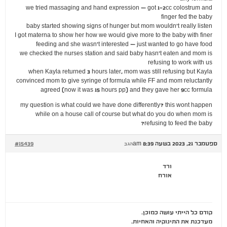
we tried massaging and hand expression – got 1-2cc colostrum and
finger fed the baby
baby started showing signs of hunger but mom wouldn't really listen
I got materna to show her how we would give more to the baby with finer
feeding and she wasn't interested – just wanted to go have food
we checked the nurses station and said baby hasn't eaten and mom is
refusing to work with us
when Kayla returned 3 hours later, mom was still refusing but Kayla
convinced mom to give syringe of formula while FF and mom reluctantly
agreed (now it was 15 hours pp) and they gave her 9cc formula
my question is what could we have done differently? this wont happen
while on a house call of course but what do you do when mom is
refusing to feed the baby?
ספטמבר 21, 2023 בשעה 8:39 am
#15439
הגב
ורד
אורח
קודם כל הייתי עושה כמוכן.
מעדכנת את התינוקיה והאחיות.