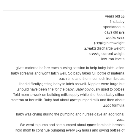
29 years old
first baby
spontaneous
5/6 days old
42+4 weeks
3.728kg birthweight
3.710kg discharge weight
3.755kg current weight
low iron levels
gives materna before each nursing session to help baby latch. often
baby screams and won't latch well. So baby takes full bottle of materna
each time and then not much from breast
I had difficulty getting baby to latch as well. Nipples were large but
should have been fine for the baby. Baby obviously used to bottles.
Told mom to work on building milk supply while she feeds baby either
materna or her milk. Baby had about 60cc pumped milk and then about
30cc formula.
baby was crying during the pumping and nurses gave an additional
20cc
We went to pump and she pumped about 150cc from both breasts
I told mom to continue pumping every 2-3 hours and giving bottles of