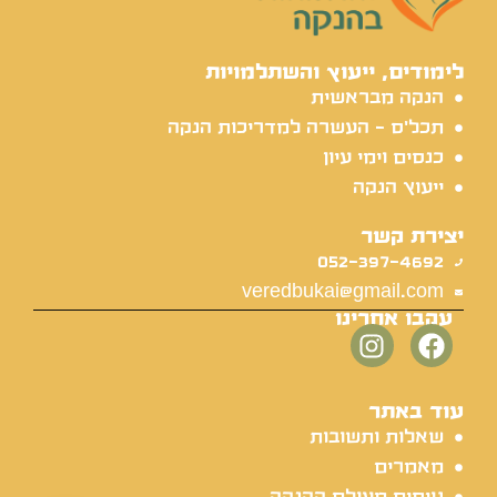
לימודים, ייעוץ והשתלמויות
הנקה מבראשית
תכל'ס - העשרה למדריכות הנקה
כנסים וימי עיון
ייעוץ הנקה
יצירת קשר
052-397-4692
veredbukai@gmail.com
עקבו אחרינו
עוד באתר
שאלות ותשובות
מאמרים
טיפים מעולם ההנקה