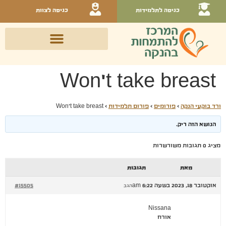
כניסה לתלמידות
כניסה לצוות
Won't take breast
ורד בוקעי הנקה
›
פורומים
›
פורום תלמידות
›
Won't take breast
הנושא הזה ריק.
מציג 0 תגובות משורשרות
מאת
תגובות
אוקטובר 18, 2023 בשעה 6:22 am
#15505
הגב
Nissana
אורח