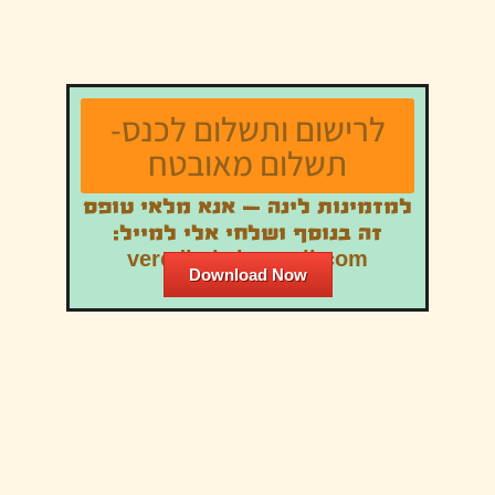
לרישום ותשלום לכנס-
תשלום מאובטח
למזמינות לינה – אנא מלאי טופס
זה בנוסף ושלחי אלי למייל:
veredbukai@gmail.com
Download Now