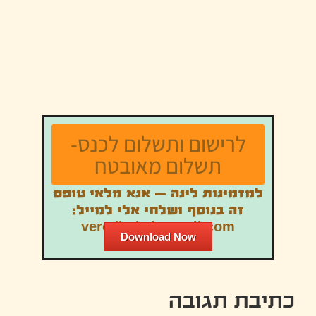
לרישום ותשלום לכנס-
תשלום מאובטח
למזמינות לינה – אנא מלאי טופס
זה בנוסף ושלחי אלי למייל:
veredbukai@gmail.com
Download Now
כתיבת תגובה