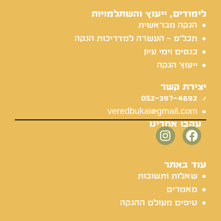
לימודים, ייעוץ והשתלמויות
הנקה מבראשית
תכל'ס - העשרה למדריכות הנקה
כנסים וימי עיון
ייעוץ הנקה
יצירת קשר
052-397-4692
veredbukai@gmail.com
עקבו אחרינו
עוד באתר
שאלות ותשובות
מאמרים
טיפים מעולם ההנקה